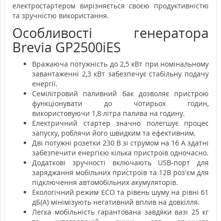
електростартером вирізняється своєю продуктивністю
та зручністю використання.
Особливості генератора
Brevia GP2500iES
Вражаюча потужність до 2,5 кВт при номінальному
завантаженні 2,3 кВт забезпечує стабільну подачу
енергії.
Семілітровий паливний бак дозволяє пристрою
функціонувати до чотирьох годин,
використовуючи 1,8 літра палива на годину.
Електричний стартер значно полегшує процес
запуску, роблячи його швидким та ефективним.
Дві потужні розетки 230 В зі струмом на 16 А здатні
забезпечити енергією кілька пристроїв одночасно.
Додаткові зручності включають USB-порт для
заряджання мобільних пристроїв та 12В роз'єм для
підключення автомобільних акумуляторів.
Екологічний режим ECO та рівень шуму на рівні 61
дБ(А) мінімізують негативний вплив на довкілля.
Легка мобільність гарантована завдяки вазі 25 кг